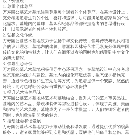
以下价值观：
1. 尊重个体尊严
万寿园公墓艺术墓地注重尊重每个逝者的个体尊严。在墓地设计上，
充分考虑逝者生前的个性、喜好和追求，尽可能满足逝者家属的个性
化需求。墓地内的墓碑、墓园和纪念品等都根据逝者的意愿进行设
计，以展示逝者的独特个性和尊严。
2. 弘扬文化传统
万寿园公墓艺术墓地致力于弘扬中华文化传统，倡导传统与现代相结
合的设计理念。墓地内的建筑、雕塑和园林等艺术元素充分体现中国
传统文化的独特魅力，让人们在缅怀逝者的同时也能感受到中华文化
的博大精深。
3. 倡导生态环保
万寿园公墓艺术墓地积极倡导生态环保理念，在墓地设计中充分考虑
生态系统的保护与建设。墓地内的绿化环境优美，生态保护措施完
善，通过绿色植被和生态湖泊等方式，为逝者提供一个安静、悠然的
环境，同时也呼吁公众应当重视生态环境保护。
4. 提升艺术审美品味
万寿园公墓艺术墓地将艺术与墓地结合，提升人们的艺术审美品味。
墓地内的艺术品、景观和装饰等都经过精心设计，体现了高雅、美丽
和独特的艺术风格。墓地成为了一座艺术殿堂，让人们在缅怀逝者的
同时，也能欣赏到艺术的魅力。
5. 推动社会和谐发展
万寿园公墓艺术墓地致力于推动社会和谐发展，通过提供优质的殡葬
服务，让逝者家属能够得到安慰和抚慰，缓解他们的痛苦和悲伤。墓