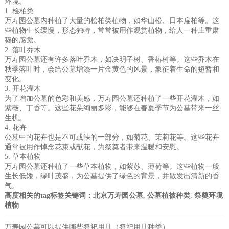
环境。
1. 桧柏类
万寿园公墓内种植了大量的桧柏类植物，如华山松、日本扁柏等。这
些植物生长缓慢，形态独特，常常被用作观赏植物，给人一种庄重肃
穆的感觉。
2. 落叶乔木
万寿园公墓还有许多落叶乔木，如决明子树、香椿树等。这些乔木在
秋季落叶时，会给公墓增添一片金黄色的风景，象征着生命的短暂和
变化。
3. 开花灌木
为了增加公墓的色彩和美感，万寿园公墓还种植了一些开花灌木，如
紫薇、丁香等。这些花朵绚丽多彩，能够在春夏季节为公墓带来一丝
生机。
4. 花卉
公墓中的花卉也是不可或缺的一部分，如菊花、茉莉花等。这些花卉
通常被用作悼念花束或献花，为祭奠者带来温暖和安慰。
5. 草本植物
万寿园公墓还种植了一些草本植物，如紫苏、薄荷等。这些植物一般
生长低矮，绿叶茂盛，为公墓提供了绿色的背景，并散发出清新的香
气。
高度相关的tag标签关键词：
北京万寿园公墓
,
公墓植被种类
,
祭奠环境
植物
万寿园公墓可以提供哪些祭祀用具（祭祀用具种类）