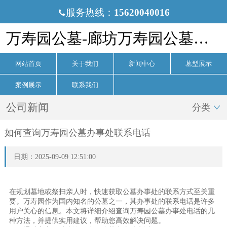
服务热线：
15620040016

万寿园公墓-廊坊万寿园公墓官网
网站首页
关于我们
新闻中心
墓型展示
案例展示
联系我们
公司新闻
分类

如何查询万寿园公墓办事处联系电话
日期：2025-09-09 12:51:00
在规划墓地或祭扫亲人时，快速获取公墓办事处的联系方式至关重
要。万寿园作为国内知名的公墓之一，其办事处的联系电话是许多
用户关心的信息。本文将详细介绍查询万寿园公墓办事处电话的几
种方法，并提供实用建议，帮助您高效解决问题。