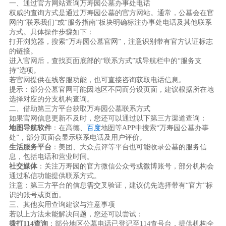
一、通过官方网站查询万寿园公墓办事处电话
权威的查询方式是通过万寿园公墓的官方网站。通常，公墓会在官
网的“联系我们”或“服务指南”板块明确标注办事处电话及其他联系
方式。具体操作步骤如下：
打开浏览器，搜索“万寿园公墓官网”，注意识别带有官方认证标志
的链接。
进入官网后，查找页面底部的“联系方式”或导航栏中的“服务支
持”选项。
若官网提供在线客服功能，也可直接咨询获取电话信息。
提示：部分公墓官网可能因地区不同而分设页面，建议根据所在地
选择对应的分支机构查询。
二、借助第三方平台获取万寿园公墓联系方式
如果官网信息更新不及时，您还可以通过以下第三方渠道查询：
地图导航软件
：在高德、
百度
地图等APP中搜索“万寿园公墓办事
处”，部分页面会显示联系电话及用户评价。
生活服务平台
：美团、大众点评等平台也可能收录公墓的服务信
息，包括电话和营业时间。
社交媒体
：关注万寿园的官方微信公众号或微博账号，部分机构会
通过私信功能提供联系方式。
注意：第三方平台的信息需交叉验证，建议优先选择带有“官方”标
识的账号或页面。
三、其他实用查询建议与注意事项
若以上方法未能解决问题，您还可以尝试：
拨打114查询
：部分地区公墓电话已登记至114查号台，提供机构全