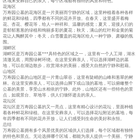
区域来安葬自己的亲人，每个区域都有独特的风景和特色。
花海区
万寿园公墓的花海区是一片美丽而宁静的区域，这里种植着各种各样
的鲜花和绿植，四季都有不同的花卉开放。在春天，这里盛开着梅
花、杏花、樱花等，给人一种祥和、温馨的感觉；夏天，迎接人们的
是郁郁葱葱的绿植和绚丽多彩的夏花；秋天，满山的红叶和金黄的菊
花让人陶醉其中；冬天，白雪覆盖的花海区给人一种宁静、肃穆的氛
围。
湖畔区
湖畔区是万寿园公墓***具特色的区域之一，这里有一个人工湖，湖水
清澈见底，周围绿树环绕。在这里安葬亲人，可以选择湖畔边的墓
地，可以在湖边散步，欣赏湖水的美丽，感受大自然的宁静和慰藉。
山地区
万寿园公墓的山地区是一片青山翠谷，这里有陡峭的山峰和葱翠的树
林。在这里安葬亲人，可以选择山脚下或山顶的墓地，可以俯瞰整个
公墓的美景，享受山水相依的宁静。此外，山地区还有一些特色的景
点，如观景台、草地等，供人们缅怀逝去的亲人。
花坛区
花坛区是万寿园公墓的又一亮点，这里有精心设计的花坛，里面种植
着各种鲜花和绿植。在这里安葬亲人，可以选择花坛附近的墓地，每
年四季都有不同的花卉开放，让人们感受到生命的美好和永恒。
总结
万寿园公墓拥有多个风景优美的区域供人们选择，每个区域都有独特
的特色和景点。无论选择哪个区域，都能为亲人提供一个美丽、宁静