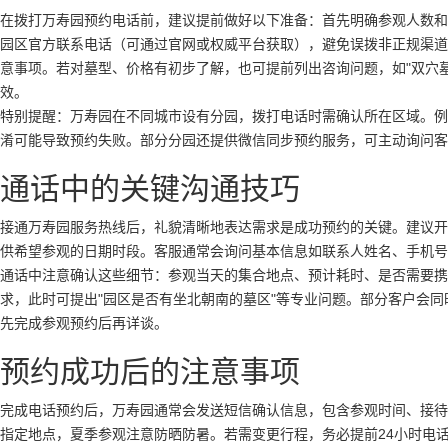
在拨打万寿园预约电话前，建议提前做好以下准备：首先明确参观人数和
园区官方联系电话（可通过官网或权威平台获取），避免误拨非正规渠道
意事项。若对墓型、价格有初步了解，也可提前列出咨询问题，如"双穴
效。
特别提醒：万寿园在不同城市设有分园，拨打电话时需确认所在区域。例
淆可能导致预约失败。部分分园还提供微信同步预约服务，可主动询问客
通话中的关键沟通技巧
接通万寿园服务热线后，礼貌清晰地表达需求是成功预约的关键。建议开
供希望参观的日期时段。客服通常会询问基本信息如联系人姓名、手机号
通话中注意确认这些细节：参观当天的集合地点、预计耗时、是否需要携
求，此时可提出"园区是否有坐北朝南的墓区"等专业问题。部分客户会同
先完成参观预约后再详谈。
预约成功后的注意事项
完成电话预约后，万寿园通常会发送短信确认信息，包含参观时间、接待
指定地点，夏季参观注意防晒防暑。若需变更行程，务必提前24小时电