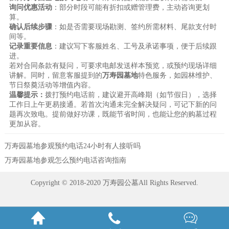
询问优惠活动
：部分时段可能有折扣或赠管理费，主动咨询更划
算。
确认后续步骤
：如是否需要现场勘测、签约所需材料、尾款支付时
间等。
记录重要信息
：建议写下客服姓名、工号及承诺事项，便于后续跟
进。
若对合同条款有疑问，可要求电邮发送样本预览，或预约现场详细
讲解。同时，留意客服提到的
万寿园墓地
特色服务，如园林维护、
节日祭奠活动等增值内容。
温馨提示：
拨打预约电话前，建议避开高峰期（如节假日），选择
工作日上午更易接通。若首次沟通未完全解决疑问，可记下新的问
题再次致电。提前做好功课，既能节省时间，也能让您的购墓过程
更加从容。
万寿园墓地参观预约电话24小时有人接听吗
万寿园墓地参观怎么预约电话咨询指南
Copyright © 2018-2020 万寿园公墓All Rights Reserved.


