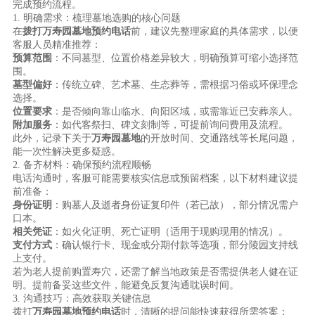
完成预约流程。
1. 明确需求：梳理墓地选购的核心问题
在
拨打万寿园墓地预约电话
前，建议先整理家庭的具体需求，以便
客服人员精准推荐：
预算范围
：不同墓型、位置价格差异较大，明确预算可缩小选择范
围。
墓型偏好
：传统立碑、艺术墓、生态葬等，需根据习俗或环保理念
选择。
位置要求
：是否倾向靠山临水、向阳区域，或需靠近已安葬亲人。
附加服务
：如代客祭扫、碑文刻制等，可提前询问费用及流程。
此外，记录下关于
万寿园墓地
的开放时间、交通路线等长尾问题，
能一次性解决更多疑惑。
2. 备齐材料：确保预约流程顺畅
电话沟通时，客服可能需要核实信息或预留档案，以下材料建议提
前准备：
身份证明
：购墓人及逝者身份证复印件（若已故），部分情况需户
口本。
相关凭证
：如火化证明、死亡证明（适用于现购现用的情况）。
支付方式
：确认银行卡、现金或分期付款等选项，部分陵园支持线
上支付。
若为老人提前购置寿穴，还需了解当地政策是否需提供老人健在证
明。提前备妥这些文件，能避免反复沟通耽误时间。
3. 沟通技巧：高效获取关键信息
拨打
万寿园墓地预约电话
时，清晰的提问能快速获得所需答案：